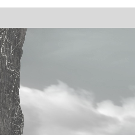
Articles récents
Plan
NON, nous ne procrastinerons
Accue
plus !
Articl
Et si j’arrêtais de me plaindre ?
Plutôt que se résigner …
Télé
Les gens sages
Bio
Kiffer et/ou mourir
Conta
Défiance Virale
Peut moins faire
Inscr
La colère, un animal à dompter
A quoi ça sert d’aimer ?