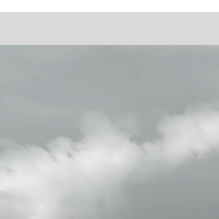
 du site
Principales activités
il
MEDITER
es
Programme MBSR
chargements
Programme MBSR en ligne
Cours de méditation Pleine
Conscience
ct
Cours de méditation pleine
iption
conscience en ligne
Stage de méditation pleine