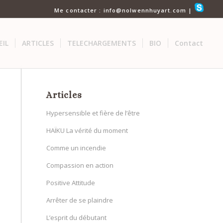
Me contacter : info@nolwennhuyart.com |
EIL
ARTICLES
TELECHARGEMENTS
BIO
Contact
Articles
Hypersensible et fière de l’être
HAÏKU La vérité du moment
Comme un incendie
Compassion en action
Positive Attitude
Arrêter de se plaindre
L’esprit du débutant