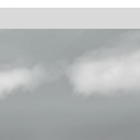
Principales activités
Consulter
Psychanalyste en ligne
Thérapeute TCC
TCC dépression
Thérapeute anxiété