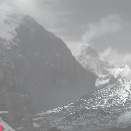
conscience en Bretagne
S’INFORMER
Abonnez-vous à notre newsletter
Nom & Prénom
*
E-mail
*
J'accepte de recevoir la newsletter de
nolwennhuyart.com. Vous pourrez vous