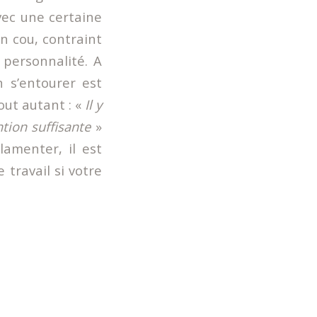
vec une certaine
n cou, contraint
 personnalité. A
n s’entourer est
out autant : «
Il y
ntion suffisante
»
lamenter, il est
 travail si votre