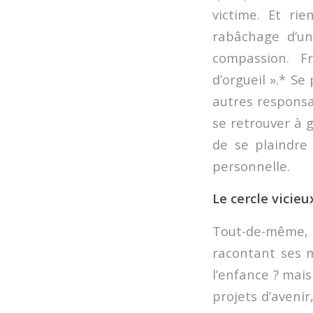
victime. Et rie
rabâchage d’un 
compassion. F
d’orgueil ».* Se
autres responsa
se retrouver à 
de se plaindre
personnelle.
Le cercle vicie
Tout-de-même,
racontant ses m
l’enfance ? mai
projets d’aveni