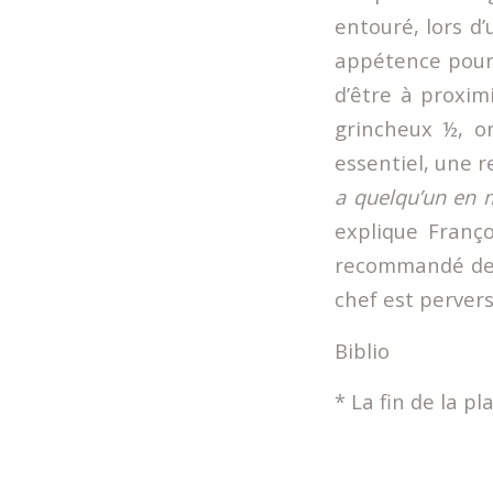
entouré, lors d
appétence pour 
d’être à proxim
grincheux ½, on
essentiel, une r
a quelqu’un en m
explique Franço
recommandé de fa
chef est perver
Biblio
* La fin de la p