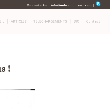
Me contacter : info@nolwennhuyart.com |
EIL
ARTICLES
TELECHARGEMENTS
BIO
Contact
s !