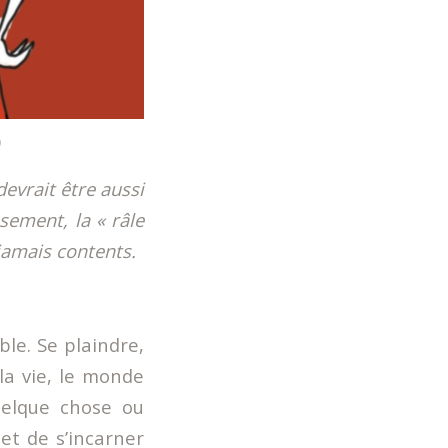
9
devrait être aussi
sement, la « râle
jamais contents.
le. Se plaindre,
 la vie, le monde
uelque chose ou
et de s’incarner