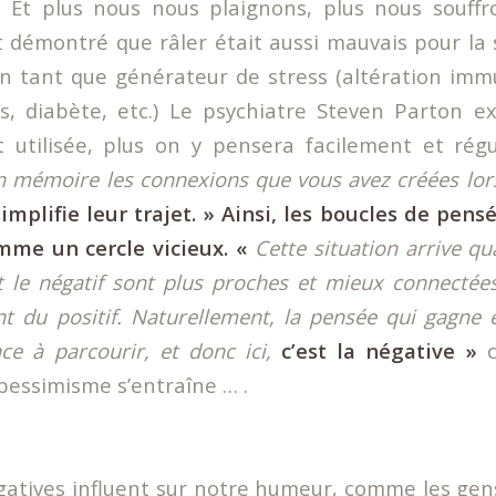
. Et plus nous nous plaignons, plus nous souffr
 démontré que râler était aussi mauvais pour la
n tant que générateur de stress (altération immu
es, diabète, etc.) Le psychiatre Steven Parton e
 utilisée, plus on y pensera facilement et rég
n mémoire les connexions que vous avez créées lor
simplifie leur trajet. » Ainsi, les boucles de pen
mme un cercle vicieux. «
Cette situation arrive q
t le négatif sont plus proches et mieux connectées
ent du positif. Naturellement, la pensée qui gagne e
ce à parcourir, et donc ici,
c’est la négative »
c
 pessimisme s’entraîne … .
atives influent sur notre humeur, comme les gen