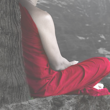
Stage de méditation pleine conscience en Bretagne
S’INFORMER
Principales activités
Consulter
Psychanalyste en ligne
Thérapeute TCC
TCC dépression
Thérapeute anxiété