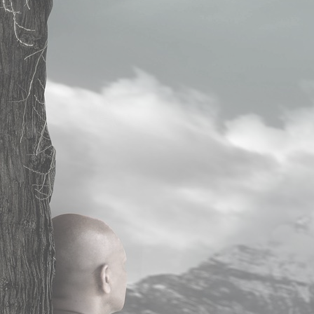
Bio
Contact
Inscription
Principales activités
MEDITER
Programme MBSR
Programme MBSR en ligne
Cours de méditation Pleine Conscience
Cours de méditation pleine conscience en ligne