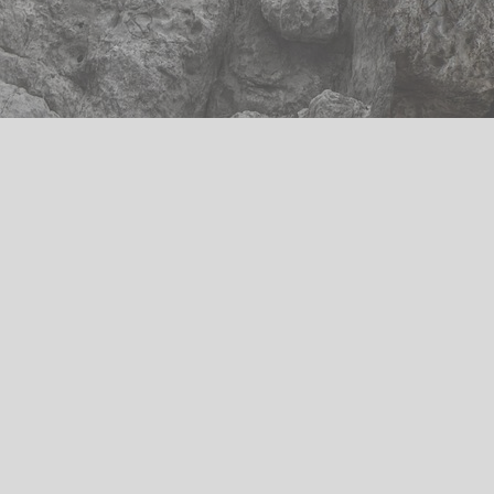
Abonnez-vous à notre newsletter
Nom & Prénom
*
E-mail
*
J'accepte de recevoir la newsletter de
nolwennhuyart.com. Vous pourrez vous désinscrire
à tout moment via le lien de désinscription présent
dans chacune de nos newsletter