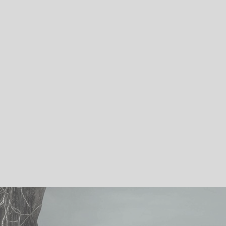
Plutôt que se résigner …
Les gens sages
Kiffer et/ou mourir
Défiance Virale
Peut moins faire
La colère, un animal à dompter
A quoi ça sert d’aimer ?
Hypersensible et fière de l’être
Plan du site
Accueil
Articles
Téléchargements