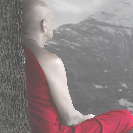
Programme MBSR en ligne
Cours de méditation Pleine Conscience
Cours de méditation pleine conscience en ligne
Stage de méditation pleine conscience en Bretagne
S’INFORMER
Principales activités
Consulter
Psychanalyste en ligne
Thérapeute TCC
TCC dépression