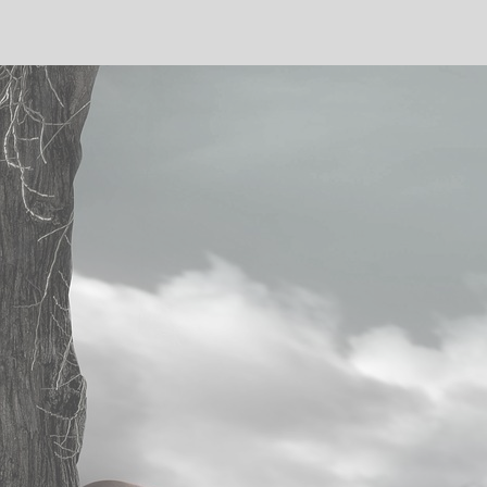
Accueil
Articles
Téléchargements
Bio
Contact
Inscription
Principales activités
MEDITER
Programme MBSR