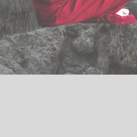
Thérapeute anxiété
Abonnez-vous à notre newsletter
Nom & Prénom
*
E-mail
*
J'accepte de recevoir la newsletter de
nolwennhuyart.com. Vous pourrez vous désinscrire
à tout moment via le lien de désinscription présent