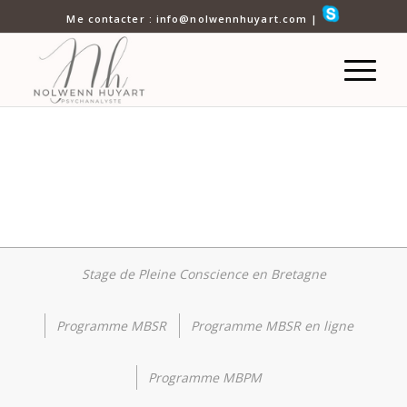
Me contacter : info@nolwennhuyart.com |
Consulter
Méditer
Agenda
Stage de Pleine Conscience en Bretagne
Programme MBSR
Programme MBSR en ligne
Programme MBPM