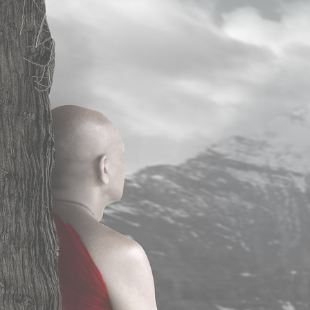
Principales activités
MEDITER
Programme MBSR
Programme MBSR en ligne
Cours de méditation Pleine Conscience
Cours de méditation pleine conscience en ligne
Stage de méditation pleine conscience en Bretagne
S’INFORMER
Principales activités