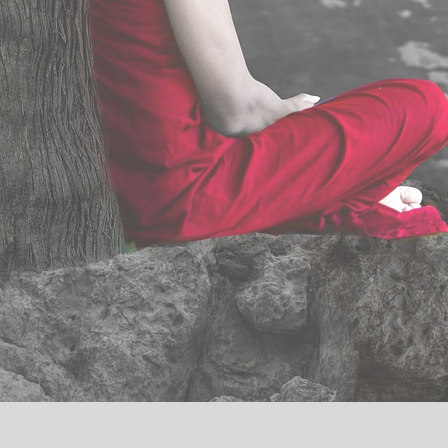
Consulter
Psychanalyste en ligne
Thérapeute TCC
TCC dépression
Thérapeute anxiété
Abonnez-vous à notre newsletter
Nom & Prénom
*