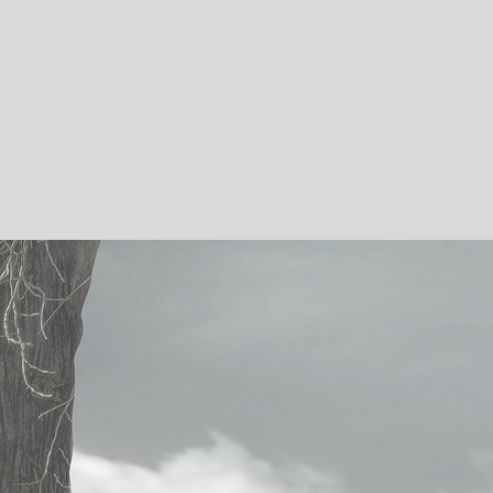
Peut moins faire
La colère, un animal à dompter
A quoi ça sert d’aimer ?
Hypersensible et fière de l’être
Plan du site
Accueil
Articles
Téléchargements
Bio
Contact
Inscription