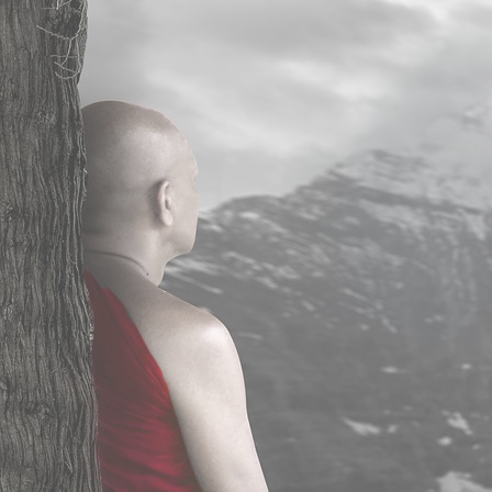
MEDITER
Programme MBSR
Programme MBSR en ligne
Cours de méditation Pleine Conscience
Cours de méditation pleine conscience en ligne
Stage de méditation pleine conscience en Bretagne
S’INFORMER
Principales activités
Consulter
Psychanalyste en ligne