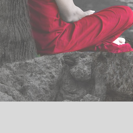
Thérapeute TCC
TCC dépression
Thérapeute anxiété
Abonnez-vous à notre newsletter
Nom & Prénom
*
E-mail
*