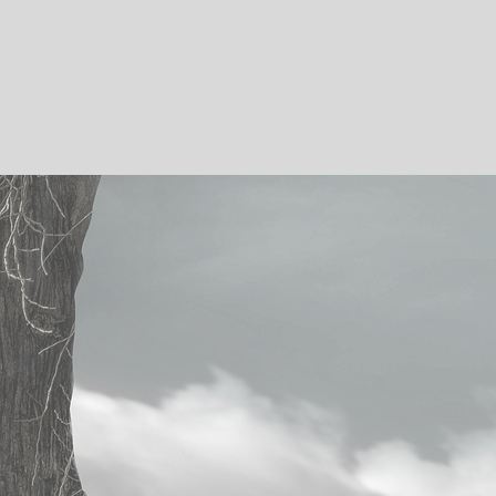
A quoi ça sert d’aimer ?
Hypersensible et fière de l’être
Plan du site
Accueil
Articles
Téléchargements
Bio
Contact
Inscription
Principales activités